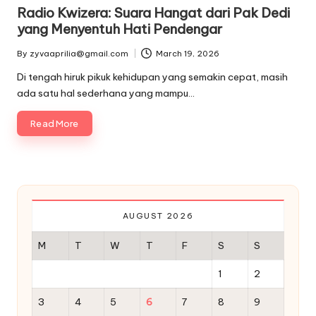
in
Radio Kwizera: Suara Hangat dari Pak Dedi
yang Menyentuh Hati Pendengar
By
zyvaaprilia@gmail.com
March 19, 2026
Posted
by
Di tengah hiruk pikuk kehidupan yang semakin cepat, masih
ada satu hal sederhana yang mampu…
Read More
AUGUST 2026
M
T
W
T
F
S
S
1
2
3
4
5
6
7
8
9