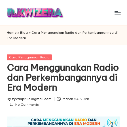
Skip
to
content
Home
»
Blog
»
Cara Menggunakan Radio dan Perkembangannya di
Era Modern
Posted
Cara Penggunaan Radio
in
Cara Menggunakan Radio
dan Perkembangannya di
Era Modern
By
zyvaaprilia@gmail.com
March 24, 2026
Posted
No Comments
by