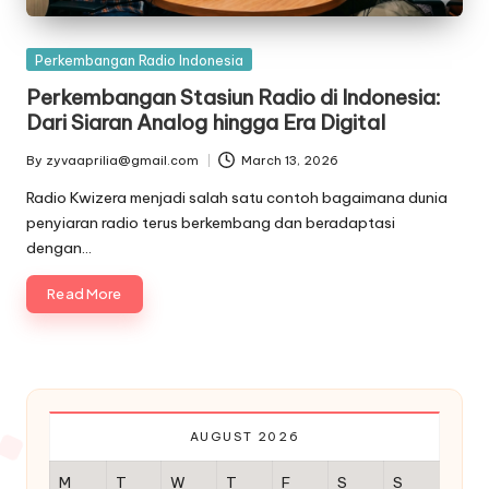
Posted
Perkembangan Radio Indonesia
in
Perkembangan Stasiun Radio di Indonesia:
Dari Siaran Analog hingga Era Digital
By
zyvaaprilia@gmail.com
March 13, 2026
Posted
by
Radio Kwizera menjadi salah satu contoh bagaimana dunia
penyiaran radio terus berkembang dan beradaptasi
dengan…
Read More
AUGUST 2026
M
T
W
T
F
S
S