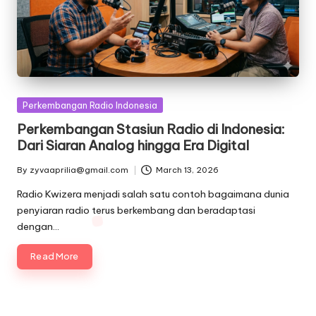
Posted
Perkembangan Radio Indonesia
in
Perkembangan Stasiun Radio di Indonesia:
Dari Siaran Analog hingga Era Digital
By
zyvaaprilia@gmail.com
March 13, 2026
Posted
by
Radio Kwizera menjadi salah satu contoh bagaimana dunia
penyiaran radio terus berkembang dan beradaptasi
dengan…
Read More