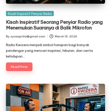
Posted
Kisah Inspiratif Penyiar Radio
in
Kisah Inspiratif Seorang Penyiar Radio yang
Menemukan Suaranya di Balik Mikrofon
By
zyvaaprilia@gmail.com
March 15, 2026
Posted
by
Radio Kwizera menjadi simbol harapan bagi banyak
pendengar yang mencari inspirasi, hiburan, dan cerita
kehidupan…
Read More