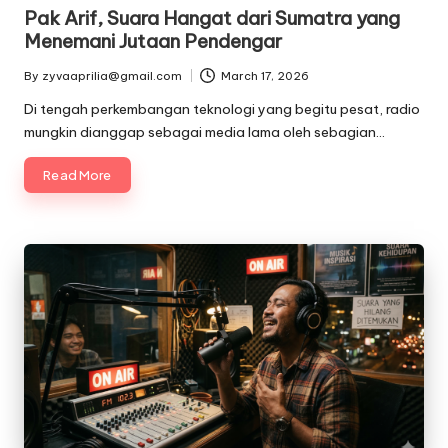
in
Pak Arif, Suara Hangat dari Sumatra yang
Menemani Jutaan Pendengar
By
zyvaaprilia@gmail.com
March 17, 2026
Posted
by
Di tengah perkembangan teknologi yang begitu pesat, radio
mungkin dianggap sebagai media lama oleh sebagian…
Read More