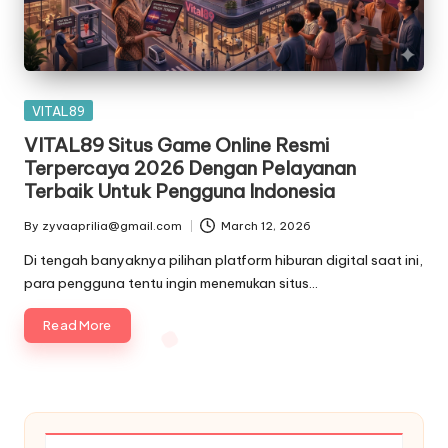
Posted
VITAL89
in
VITAL89 Situs Game Online Resmi
Terpercaya 2026 Dengan Pelayanan
Terbaik Untuk Pengguna Indonesia
By
zyvaaprilia@gmail.com
March 12, 2026
Posted
by
Di tengah banyaknya pilihan platform hiburan digital saat ini,
para pengguna tentu ingin menemukan situs…
Read More